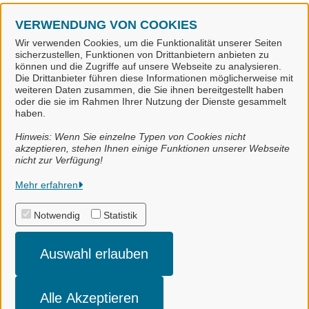
Geoportal der Stadt Meppen (Stadt Meppen)
VERWENDUNG VON COOKIES
Wir verwenden Cookies, um die Funktionalität unserer Seiten
sicherzustellen, Funktionen von Drittanbietern anbieten zu
S
können und die Zugriffe auf unsere Webseite zu analysieren.
Die Drittanbieter führen diese Informationen möglicherweise mit
weiteren Daten zusammen, die Sie ihnen bereitgestellt haben
Sichtungsmeldung Asiatische Hornisse (Landkreis
oder die sie im Rahmen Ihrer Nutzung der Dienste gesammelt
Emsland)
haben.
Hinweis: Wenn Sie einzelne Typen von Cookies nicht
akzeptieren, stehen Ihnen einige Funktionen unserer Webseite
nicht zur Verfügung!
Stadt Meppen
Mehr erfahren
Notwendig
Statistik
Alle Rechte vorbehalten
Auswahl erlauben
Impressum
Datenschutzerklärung
Alle Akzeptieren