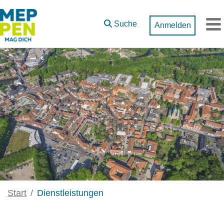
Zum Hauptinhalt springen
Suche
Anmelden
M
Start
Dienstleistungen