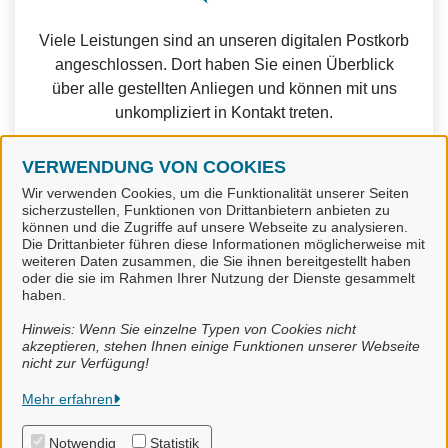
Viele Leistungen sind an unseren digitalen Postkorb
angeschlossen. Dort haben Sie einen Überblick
über alle gestellten Anliegen und können mit uns
unkompliziert in Kontakt treten.
VERWENDUNG VON COOKIES
Wir verwenden Cookies, um die Funktionalität unserer Seiten
sicherzustellen, Funktionen von Drittanbietern anbieten zu
können und die Zugriffe auf unsere Webseite zu analysieren.
Weitere Informationen zu Mein Unternehmenskonto
Die Drittanbieter führen diese Informationen möglicherweise mit
finden Sie auf der
FAQ-Seite von Mein
weiteren Daten zusammen, die Sie ihnen bereitgestellt haben
oder die sie im Rahmen Ihrer Nutzung der Dienste gesammelt
Unternehmenskonto.
haben.
Hinweis: Wenn Sie einzelne Typen von Cookies nicht
akzeptieren, stehen Ihnen einige Funktionen unserer Webseite
nicht zur Verfügung!
Stadt Meppen
Mehr erfahren
Notwendig
Statistik
Alle Rechte vorbehalten